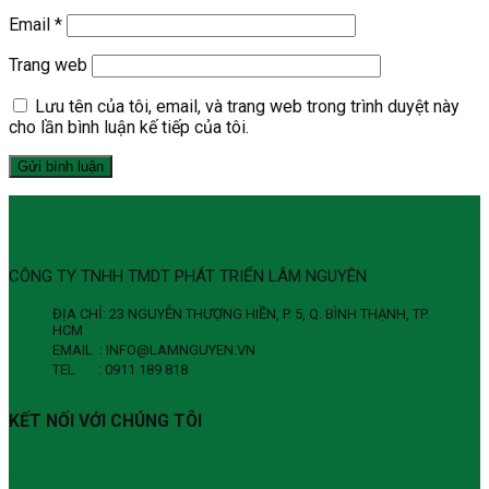
Email
*
Trang web
Lưu tên của tôi, email, và trang web trong trình duyệt này
cho lần bình luận kế tiếp của tôi.
CÔNG TY TNHH TMDT PHÁT TRIỂN LÂM NGUYÊN
ĐỊA CHỈ: 23 NGUYỄN THƯỢNG HIỀN, P. 5, Q. BÌNH THẠNH, TP.
HCM
EMAIL : INFO@LAMNGUYEN.VN
TEL : 0911 189 818
KẾT NỐI VỚI CHÚNG TÔI
ĐĂNG KÝ TƯ VẤN DỰ ÁN