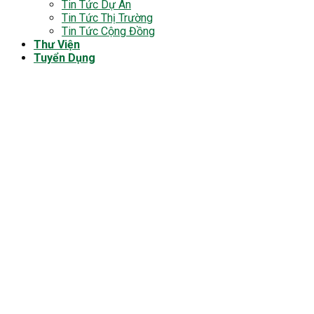
Tin Tức Dự Án
Tin Tức Thị Trường
Tin Tức Cộng Đồng
Thư Viện
Tuyển Dụng