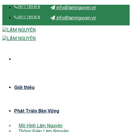
Skip
0911 189 818
info@lamnguyen.vn
to
0911 189 818
info@lamnguyen.vn
content
Giới thiệu
Phát Triển Bền Vững
Mô Hình Lâm Nguyên
Thông Điệp Lâm Nguyên